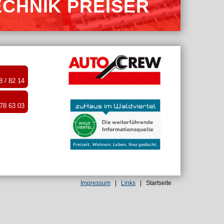
CHNIK PREISER
 / 82 14
878 63 03
Impressum
|
Links
|
Startseite