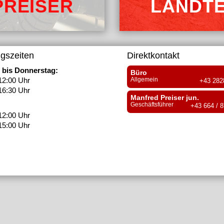
PREISER
LANDTE
gszeiten
Direktkontakt
 bis Donnerstag:
Büro
12:00 Uhr
Allgemein
+43 2828
16:30 Uhr
Manfred Preiser jun.
:
Geschäftsführer
+43 664 / 
12:00 Uhr
15:00 Uhr